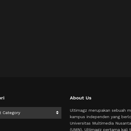
ri
About Us
i
Ultimagz merupakan sebuah m
t Category
kampus independen yang berlo
Universitas Multimedia Nusant
(UMN). Ultimagz pertama kali t