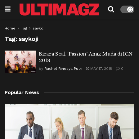
Home
Tag
saykoji
Tag:
saykoji
Bicara Soal “Passion” Anak Muda di ICN
2018
by
Rachel Rinesya Putri
MAY 17, 2018
0
Popular News