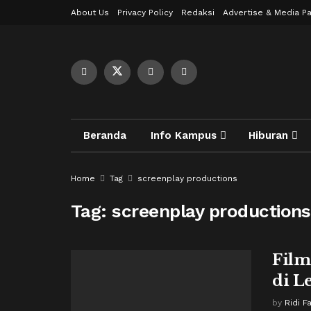
About Us
Privacy Policy
Redaksi
Advertise & Media Pa
Beranda
Info Kampus
Hiburan
Home
Tag
screenplay productions
Tag:
screenplay productions
Film
di L
by
Ridi F