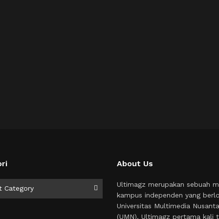
ri
About Us
i
Ultimagz merupakan sebuah m
t Category
kampus independen yang berlo
Universitas Multimedia Nusant
(UMN). Ultimagz pertama kali t