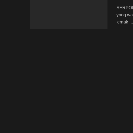
SERPONG
yang waj
lemak ..