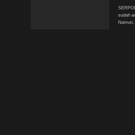
SERPONG
sudah ad
Namun, c