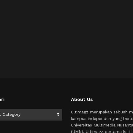
ri
About Us
i
Ultimagz merupakan sebuah m
t Category
kampus independen yang berlo
Universitas Multimedia Nusant
(UMN). Ultimagz pertama kali t