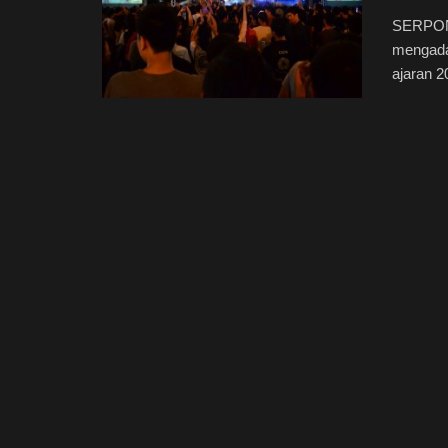
SERPONG
mengada
ajaran 20