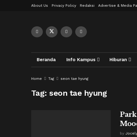
About Us
Privacy Policy
Redaksi
Advertise & Media Pa
Beranda
Info Kampus
Hiburan
Home
Tag
seon tae hyung
Tag:
seon tae hyung
Park
Mood
by
Jocely