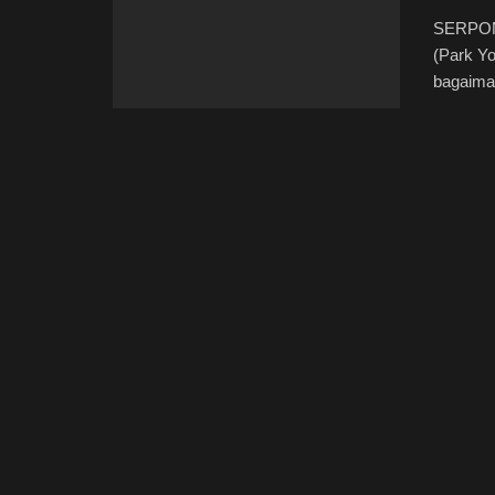
SERPONG
(Park Yo
bagaiman