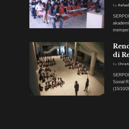
by
Rafae
SERPONG
akademi
memperin
Renc
di R
by
Christ
SERPONG
Sosial 
(15/10/2