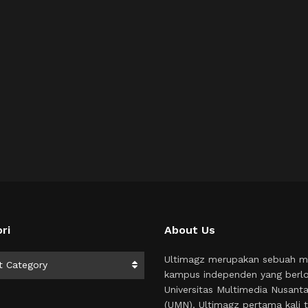
ri
About Us
i
Ultimagz merupakan sebuah m
t Category
kampus independen yang berlo
Universitas Multimedia Nusant
(UMN). Ultimagz pertama kali t