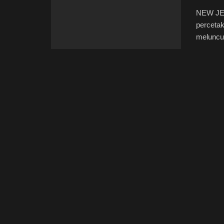
NEW JER
percetak
meluncur