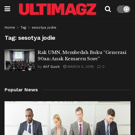
Home
Tag
sesotya jodie
Tag:
sesotya jodie
Rak UMN, Membedah Buku “Generasi
90an: Anak Kemaren Sore”
by
Alif Gusti
MARCH 5, 2016
0
Popular News