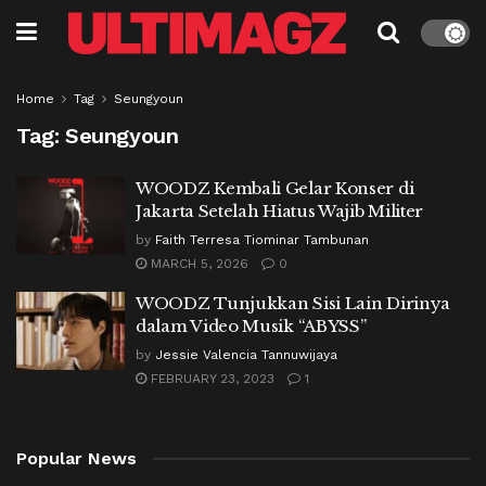
Home
Tag
Seungyoun
Tag:
Seungyoun
WOODZ Kembali Gelar Konser di
Jakarta Setelah Hiatus Wajib Militer
by
Faith Terresa Tiominar Tambunan
MARCH 5, 2026
0
WOODZ Tunjukkan Sisi Lain Dirinya
dalam Video Musik “ABYSS”
by
Jessie Valencia Tannuwijaya
FEBRUARY 23, 2023
1
Popular News