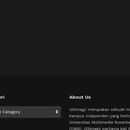
ri
About Us
i
Ultimagz merupakan sebuah m
t Category
kampus independen yang berlo
Universitas Multimedia Nusant
(UMN). Ultimagz pertama kali t