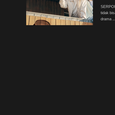
SERPONG
tidak bi
drama ..