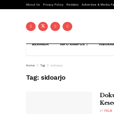
About Us
Privacy Policy
Redaksi
Advertise & Media Pa
BERANDA
INFO KAMPUS
HIBURA
Home
Tag
sidoarjo
Tag:
sidoarjo
Doku
Kese
BY
FELIX