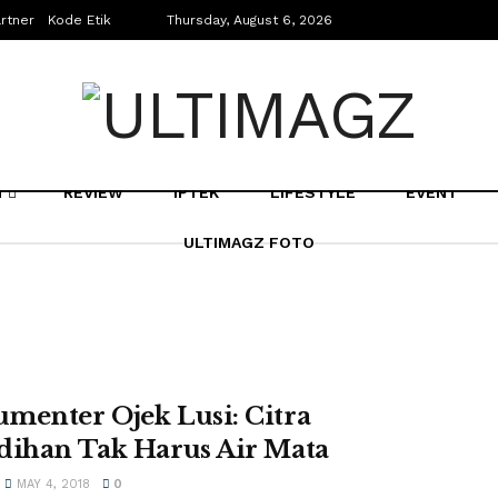
rtner
Kode Etik
Thursday, August 6, 2026
N
REVIEW
IPTEK
LIFESTYLE
EVENT
ULTIMAGZ FOTO
menter Ojek Lusi: Citra
dihan Tak Harus Air Mata
MAY 4, 2018
0