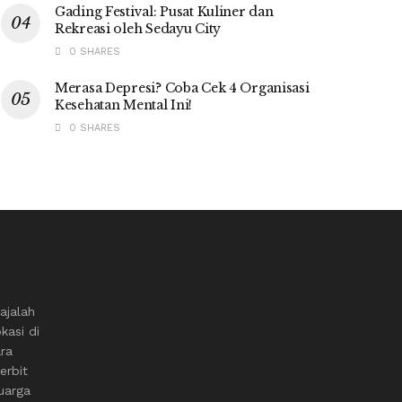
Gading Festival: Pusat Kuliner dan
Rekreasi oleh Sedayu City
0 SHARES
Merasa Depresi? Coba Cek 4 Organisasi
Kesehatan Mental Ini!
0 SHARES
ajalah
kasi di
ara
erbit
uarga