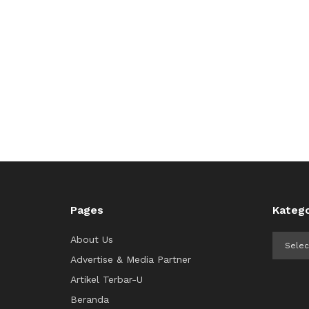
Pages
Katego
Kategor
About Us
Advertise & Media Partner
Artikel Terbar-U
Beranda