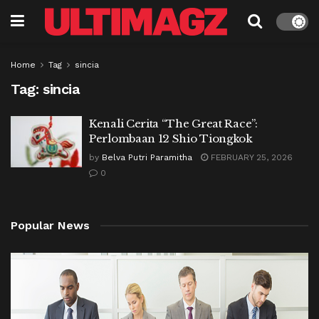
Home
Tag
sincia
Tag:
sincia
Kenali Cerita “The Great Race”:
Perlombaan 12 Shio Tiongkok
by
Belva Putri Paramitha
FEBRUARY 25, 2026
0
Popular News