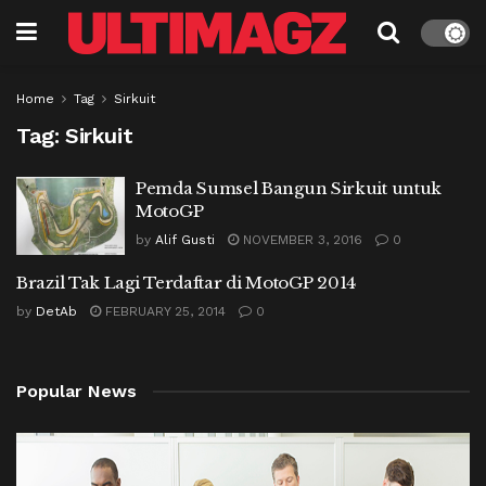
Home
Tag
Sirkuit
Tag:
Sirkuit
Pemda Sumsel Bangun Sirkuit untuk
MotoGP
by
Alif Gusti
NOVEMBER 3, 2016
0
Brazil Tak Lagi Terdaftar di MotoGP 2014
by
DetAb
FEBRUARY 25, 2014
0
Popular News