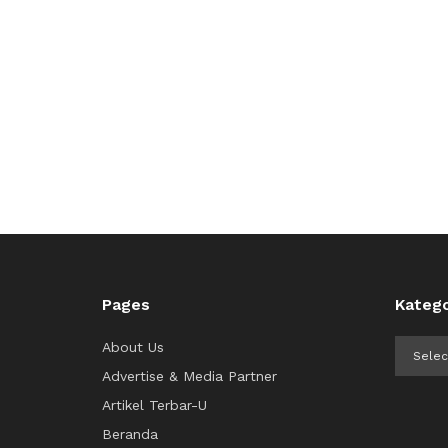
Pages
Katego
Kategor
About Us
Advertise & Media Partner
Artikel Terbar-U
Beranda