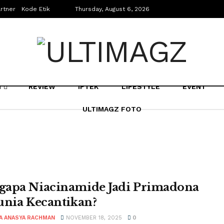
rtner
Kode Etik
Thursday, August 6, 2026
N
REVIEW
IPTEK
LIFESTYLE
EVENT
ULTIMAGZ FOTO
apa Niacinamide Jadi Primadona
unia Kecantikan?
A ANASYA RACHMAN
NOVEMBER 18, 2025
0