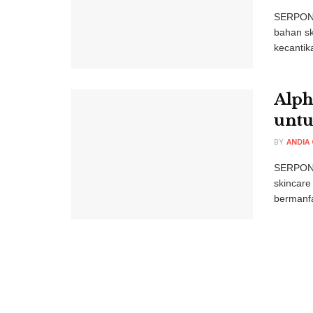
SERPONG
bahan sk
kecantika
Alph
untu
BY
ANDIA
SERPONG
skincare
bermanfaa