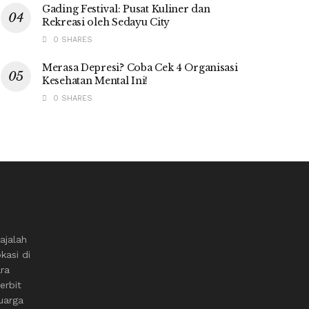
Gading Festival: Pusat Kuliner dan
Rekreasi oleh Sedayu City
0 SHARES
Merasa Depresi? Coba Cek 4 Organisasi
Kesehatan Mental Ini!
0 SHARES
ajalah
kasi di
ara
erbit
uarga