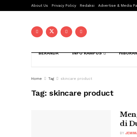
About Us
Privacy Policy
Redaksi
Advertise & Media Pa
BERANDA
INFO KAMPUS
HIBURA
Home
Tag
skincare product
Tag:
skincare product
Meng
di D
BY
JEMIM