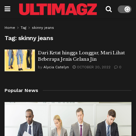
Home
Tag
skinny jeans
Tag:
skinny jeans
Dari Ketat hingga Longgar, Mari Lihat
Beberapa Jenis Celana Jin
by
Alycia Catelyn
OCTOBER 20, 2022
0
Popular News