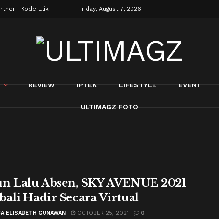
rtner
Kode Etik
Friday, August 7, 2026
N
REVIEW
IPTEK
LIFESTYLE
EVENT
ULTIMAGZ FOTO
n Lalu Absen, SKY AVENUE 2021
ali Hadir Secara Virtual
CA ELISABETH GUNAWAN
OCTOBER 25, 2021
0