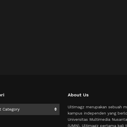
ri
About Us
i
Ultimagz merupakan sebuah m
t Category
kampus independen yang berlo
Universitas Multimedia Nusant
(UMN). Ultimagz pertama kali t