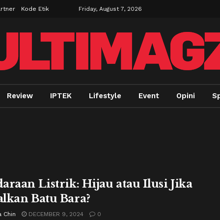
rtner
Kode Etik
Friday, August 7, 2026
Review
IPTEK
Lifestyle
Event
Opini
Sp
raan Listrik: Hijau atau Ilusi Jika
lkan Batu Bara?
a Chin
DECEMBER 9, 2024
0