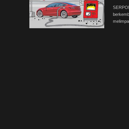
SERPONG
berkemb
melimpah