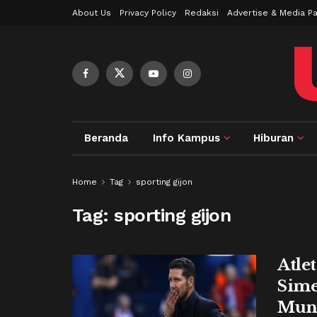
About Us
Privacy Policy
Redaksi
Advertise & Media Pa
Beranda
Info Kampus
Hiburan
Home
Tag
sporting gijon
Tag:
sporting gijon
Atle
Sime
Mung