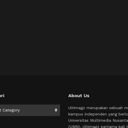
ri
About Us
i
Ultimagz merupakan sebuah m
t Category
kampus independen yang berlo
Universitas Multimedia Nusant
(UMN). Ultimagz pertama kali t