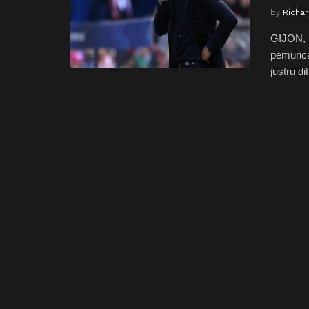
by
Richa
GIJON, 
pemunca
justru d