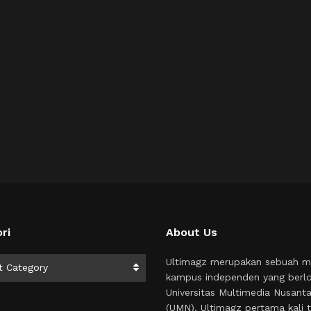
ri
About Us
i
Ultimagz merupakan sebuah m
t Category
kampus independen yang berlo
Universitas Multimedia Nusant
(UMN). Ultimagz pertama kali t