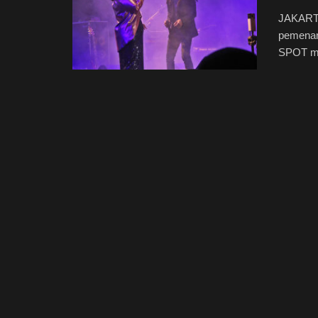
JAKARTA
pemenan
SPOT me