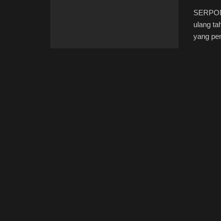
SERPONG
ulang t
yang pen