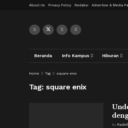
About Us
Privacy Policy
Redaksi
Advertise & Media Pa
Beranda
Info Kampus
Hiburan
Home
Tag
square enix
Tag:
square enix
Unde
deng
by
Radel