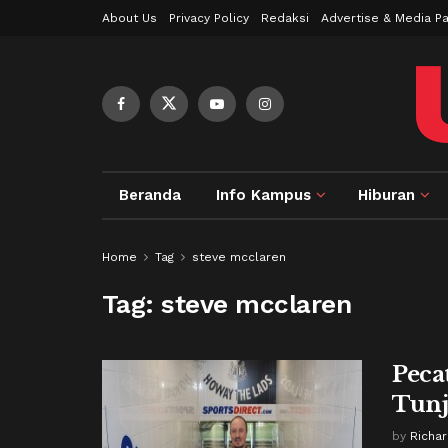
About Us
Privacy Policy
Redaksi
Advertise & Media Pa
Beranda
Info Kampus
Hiburan
Home
Tag
steve mcclaren
Tag:
steve mcclaren
Peca
Tunj
by
Richa