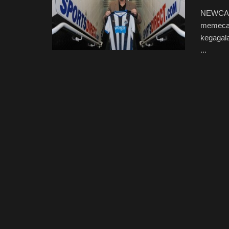
NEWCAST
memecat
kegagal
...