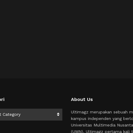
ri
About Us
i
Ultimagz merupakan sebuah m
t Category
kampus independen yang berlo
Universitas Multimedia Nusant
(UMN). Ultimagz pertama kali t