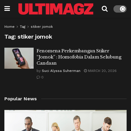
Home
Tag
stiker jomok
Tag:
stiker jomok
Fenomena Perkembangan Stiker
“Jomok” : Homofobia Dalam Selubung
Candaan
by
Suci Alyssa Suherman
MARCH 20, 2026
0
Popular News