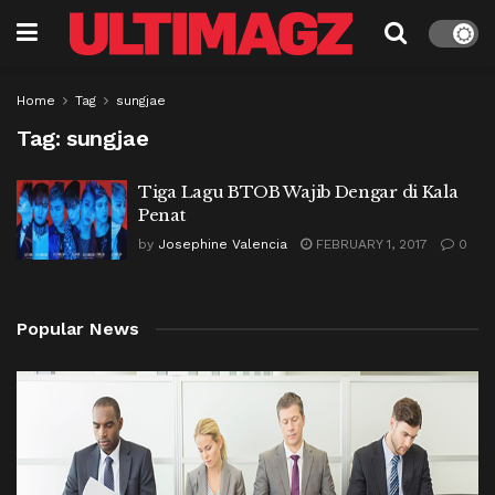
Home
Tag
sungjae
Tag:
sungjae
Tiga Lagu BTOB Wajib Dengar di Kala
Penat
by
Josephine Valencia
FEBRUARY 1, 2017
0
Popular News