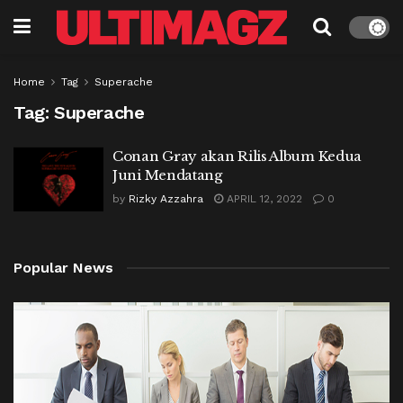
Home
Tag
Superache
Tag:
Superache
Conan Gray akan Rilis Album Kedua
Juni Mendatang
by
Rizky Azzahra
APRIL 12, 2022
0
Popular News