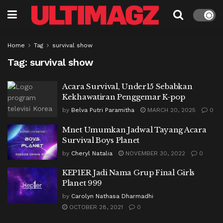
Home
Tag
survival show
Tag:
survival show
Acara Survival, Under15 Sebabkan
Kekhawatiran Penggemar K-pop
by
Belva Putri Paramitha
MARCH 20, 2025
0
Mnet Umumkan Jadwal Tayang Acara
Survival Boys Planet
by
Cheryl Natalia
NOVEMBER 30, 2022
0
KEP1ER Jadi Nama Grup Final Girls
Planet 999
by
Carolyn Nathasa Dharmadhi
OCTOBER 28, 2021
0