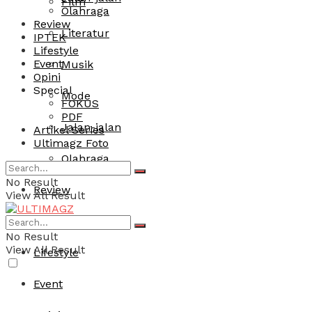
Film
Olahraga
Review
Literatur
IPTEK
Lifestyle
Event
Musik
Opini
Special
Mode
FOKUS
PDF
Jalan-jalan
Artikel Series
Ultimagz Foto
Olahraga
No Result
Review
View All Result
IPTEK
No Result
View All Result
Lifestyle
Event