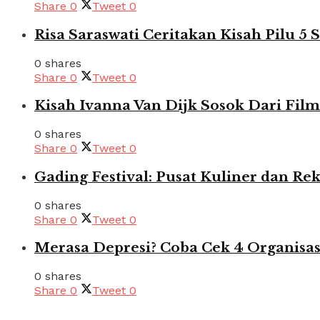
Share
0
Tweet
0
Risa Saraswati Ceritakan Kisah Pilu 5
0 shares
Share
0
Tweet
0
Kisah Ivanna Van Dijk Sosok Dari Film
0 shares
Share
0
Tweet
0
Gading Festival: Pusat Kuliner dan Rek
0 shares
Share
0
Tweet
0
Merasa Depresi? Coba Cek 4 Organisas
0 shares
Share
0
Tweet
0
Pages