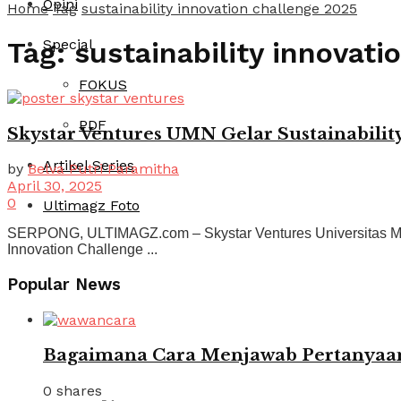
Opini
Home
Tag
sustainability innovation challenge 2025
Special
Tag:
sustainability innovati
FOKUS
PDF
Skystar Ventures UMN Gelar Sustainabilit
Artikel Series
by
Belva Putri Paramitha
April 30, 2025
0
Ultimagz Foto
SERPONG, ULTIMAGZ.com – Skystar Ventures Universitas Mult
Innovation Challenge ...
Popular News
Bagaimana Cara Menjawab Pertanyaan
0 shares