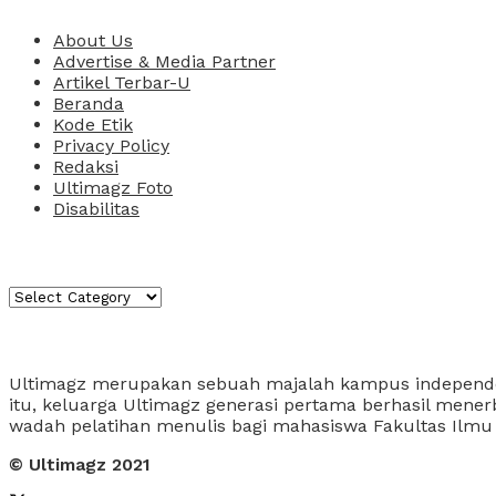
About Us
Advertise & Media Partner
Artikel Terbar-U
Beranda
Kode Etik
Privacy Policy
Redaksi
Ultimagz Foto
Disabilitas
Kategori
Kategori
About Us
Ultimagz merupakan sebuah majalah kampus independen y
itu, keluarga Ultimagz generasi pertama berhasil men
wadah pelatihan menulis bagi mahasiswa Fakultas Ilm
© Ultimagz 2021