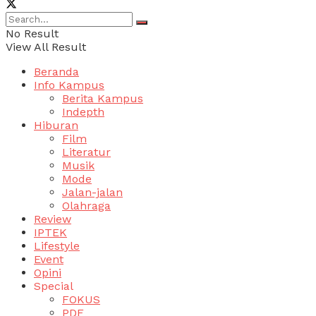
No Result
View All Result
Beranda
Info Kampus
Berita Kampus
Indepth
Hiburan
Film
Literatur
Musik
Mode
Jalan-jalan
Olahraga
Review
IPTEK
Lifestyle
Event
Opini
Special
FOKUS
PDF