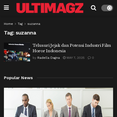
Home
Tag
suzanna
Tag:
suzanna
Telusuri Jejak dan Potensi Industri Film
Horor Indonesia
by
Radella Dagna
MAY 7, 2025
0
Popular News