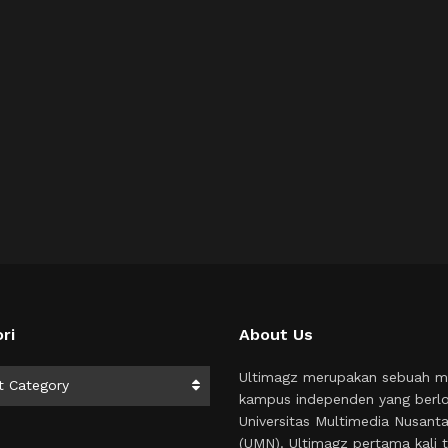
ri
About Us
i
Ultimagz merupakan sebuah m
t Category
kampus independen yang berlo
Universitas Multimedia Nusant
(UMN). Ultimagz pertama kali t