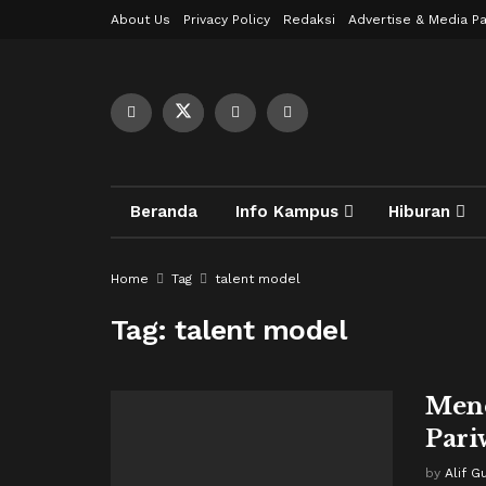
About Us
Privacy Policy
Redaksi
Advertise & Media Pa
Beranda
Info Kampus
Hiburan
Home
Tag
talent model
Tag:
talent model
Menc
Pari
by
Alif G