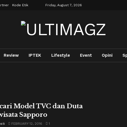
rtner
Kode Etik
Friday, August 7, 2026
Review
IPTEK
Lifestyle
Event
Opini
S
ari Model TVC dan Duta
wisata Sapporo
usti
FEBRUARY 12, 2016
1