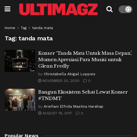
Home
Tag
tanda mata
Tag:
tanda mata
Konser ‘Tanda Mata Untuk Masa Depan’,
Momen Apresiasi Para Musisi untuk
Glenn Fredly
by
Christabella Abigail Loppies
NOVEMBER 30, 2020
0
Bangun Ekosistem Sehat Lewat Konser
#TNDMT
by
Ariefiani Elfrida Mastina Harahap
AUGUST 19, 2017
0
Popular News