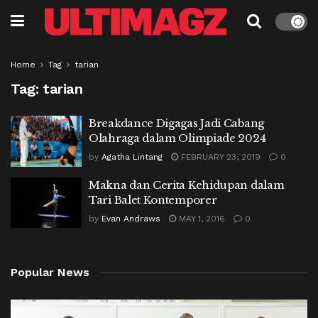
Home
Tag
tarian
Tag:
tarian
Breakdance Digagas Jadi Cabang
Olahraga dalam Olimpiade 2024
by
Agatha Lintang
FEBRUARY 23, 2019
0
Makna dan Cerita Kehidupan dalam
Tari Balet Kontemporer
by
Evan Andraws
MAY 1, 2016
0
Popular News