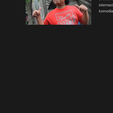
internas
komedian