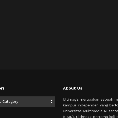
ri
About Us
i
Ultimagz merupakan sebuah m
t Category
kampus independen yang berlo
Universitas Multimedia Nusant
(UMN). Ultimagz pertama kali t