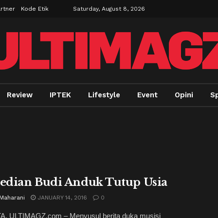
rtner
Kode Etik
Saturday, August 8, 2026
Review
IPTEK
Lifestyle
Event
Opini
Sp
dian Budi Anduk Tutup Usia
 Maharani
JANUARY 14, 2016
0
, ULTIMAGZ.com – Menyusul berita duka musisi