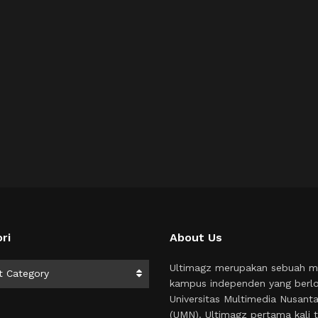
ri
About Us
i
Ultimagz merupakan sebuah m
t Category
kampus independen yang berlo
Universitas Multimedia Nusant
(UMN). Ultimagz pertama kali t