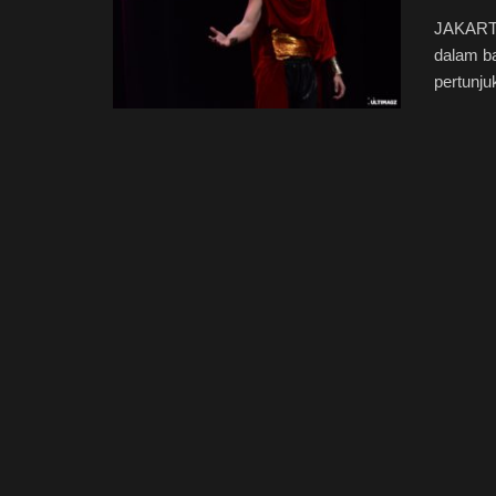
JAKARTA
dalam ba
pertunju