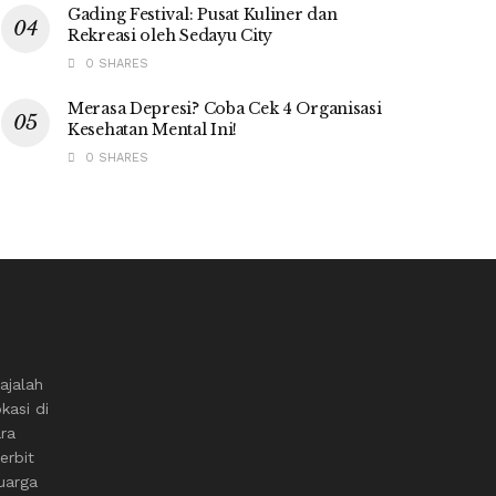
Gading Festival: Pusat Kuliner dan
Rekreasi oleh Sedayu City
0 SHARES
Merasa Depresi? Coba Cek 4 Organisasi
Kesehatan Mental Ini!
0 SHARES
ajalah
kasi di
ara
erbit
uarga