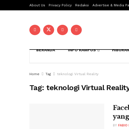
About Us
Privacy Policy
Redaksi
Advertise & Media Pa
BERANDA
INFO KAMPUS
HIBURA
Home
Tag
teknologi Virtual Reality
Tag:
teknologi Virtual Realit
Face
yang
BY
FABIO