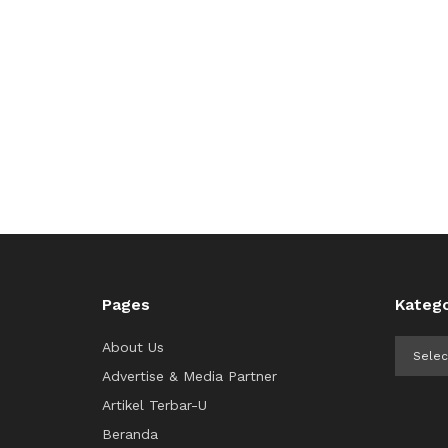
Pages
Katego
Kategor
About Us
Advertise & Media Partner
Artikel Terbar-U
Beranda