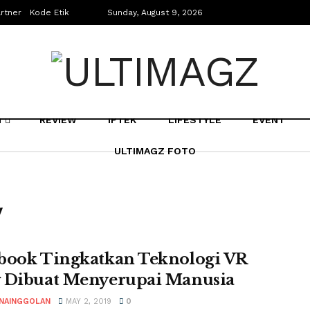
rtner
Kode Etik
Sunday, August 9, 2026
N
REVIEW
IPTEK
LIFESTYLE
EVENT
ULTIMAGZ FOTO
y
book Tingkatkan Teknologi VR
 Dibuat Menyerupai Manusia
 NAINGGOLAN
MAY 2, 2019
0