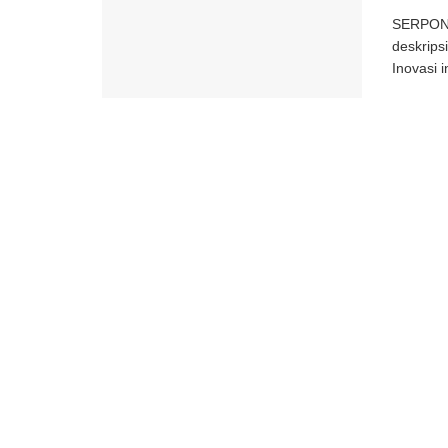
SERPONG
deskrips
Inovasi i