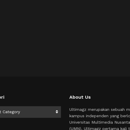
ri
About Us
i
Ultimagz merupakan sebuah m
t Category
kampus independen yang berlo
Universitas Multimedia Nusant
(UMN). Ultimagz pertama kali t