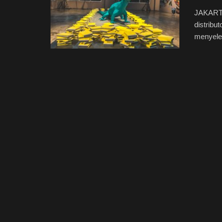
JAKARTA
distribu
menyele