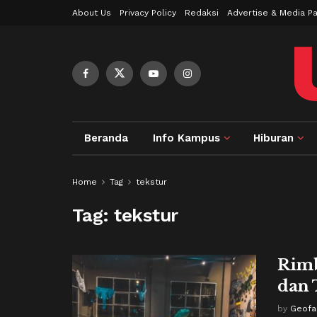
About Us
Privacy Policy
Redaksi
Advertise & Media Pa
Beranda
Info Kampus
Hiburan
Home
Tag
tekstur
Tag:
tekstur
Rimb
dan 
by
Geofan