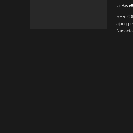
by
Radel
SERPONG
ajang pe
Nusanta