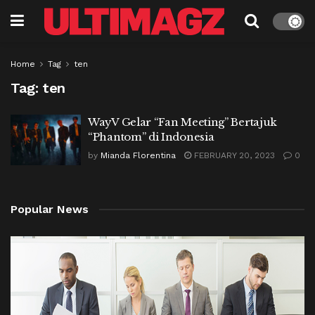
Home
Tag
ten
Tag:
ten
WayV Gelar “Fan Meeting” Bertajuk
“Phantom” di Indonesia
by
Mianda Florentina
FEBRUARY 20, 2023
0
Popular News