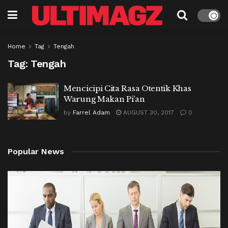
Home
Tag
Tengah
Tag:
Tengah
Mencicipi Cita Rasa Otentik Khas
Warung Makan Pi’an
by
Farrel Adam
AUGUST 30, 2017
0
Popular News