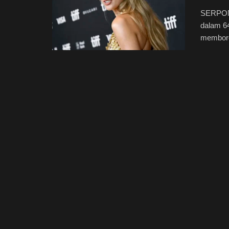
SERPONG
dalam 64
memboron