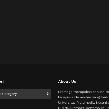
ri
About Us
i
Ultimagz merupakan sebuah m
t Category
kampus independen yang berlo
Universitas Multimedia Nusant
(UMN). Ultimagz pertama kali t