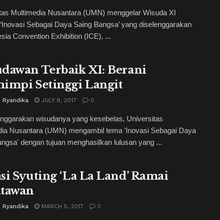
itas Multimedia Nusantara (UMN) menggelar Wisuda XI
 ‘Inovasi Sebagai Daya Saing Bangsa’ yang diselenggarakan
esia Convention Exhibition (ICE), ...
dawan Terbaik XI: Berani
impi Setinggi Langit
l Ryandika
JULY 9, 2017
0
nggarakan wisudanya yang kesebelas, Universitas
dia Nusantara (UMN) mengambil tema 'Inovasi Sebagai Daya
ngsa' dengan tujuan menghasilkan lulusan yang ...
si Syuting ‘La La Land’ Ramai
tawan
l Ryandika
MARCH 5, 2017
0