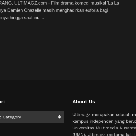
NG, ULTIMAGZ.com - Film drama komedi musikal 'La La
rya Damien Chazelle masih menghadirkan euforia bagi
nya hingga saat ini. ...
ri
About Us
i
Ultimagz merupakan sebuah m
t Category
kampus independen yang berlo
Universitas Multimedia Nusant
(UMN). Ultimagz pertama kali t