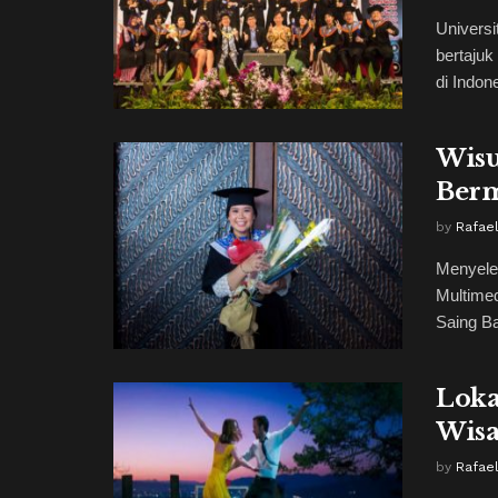
Univers
bertajuk
di Indon
Wisu
Berm
by
Rafae
Menyele
Multime
Saing Ba
Loka
Wisa
by
Rafae