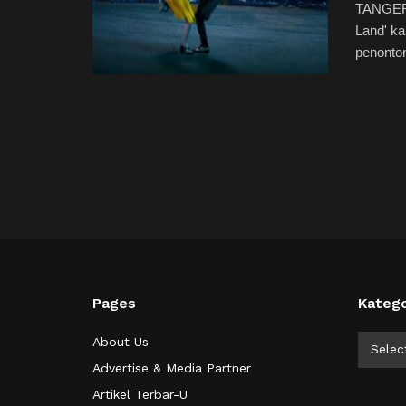
TANGERA
Land' ka
penonton
Pages
Katego
Kategor
About Us
Selec
Advertise & Media Partner
Artikel Terbar-U