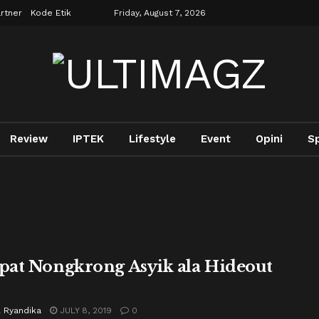
rtner
Kode Etik
Friday, August 7, 2026
Review
IPTEK
Lifestyle
Event
Opini
Sp
at Nongkrong Asyik ala Hideout
l Ryandika
JULY 8, 2019
0