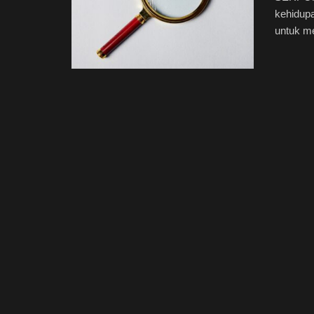
kehidupa
untuk me