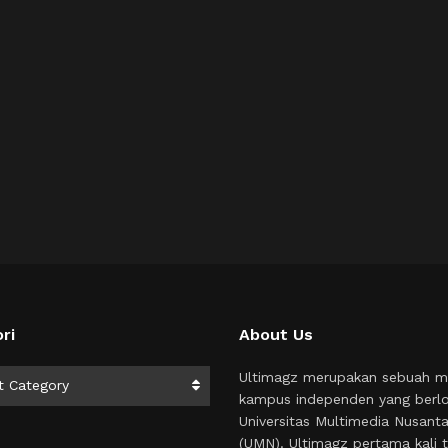
ri
About Us
i
Ultimagz merupakan sebuah m
t Category
kampus independen yang berlo
Universitas Multimedia Nusant
(UMN). Ultimagz pertama kali t