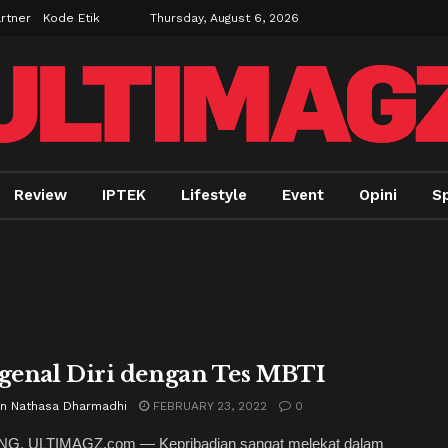
rtner
Kode Etik
Thursday, August 6, 2026
Review
IPTEK
Lifestyle
Event
Opini
Sp
enal Diri dengan Tes MBTI
yn Nathasa Dharmadhi
FEBRUARY 23, 2022
0
, ULTIMAGZ.com — Kepribadian sangat melekat dalam