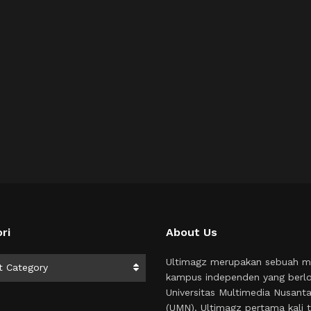
ri
About Us
i
Ultimagz merupakan sebuah m
t Category
kampus independen yang berlo
Universitas Multimedia Nusant
(UMN). Ultimagz pertama kali t