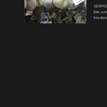
SERPONG
bali, su
kesubura