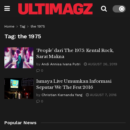
Home
Tag
the 1975
Tag:
the 1975
‘People’ dari The 1975: Kental Rock,
Sarat Makna
by
Andi Annisa Ivana Putri
AUGUST 26, 2019
0
Ismaya Live Umumkan Informasi
Seputar We The Fest 2016
by
Christian Karnanda Yang
AUGUST 7, 2016
0
Popular News