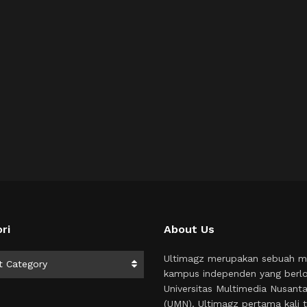
ri
About Us
i
Ultimagz merupakan sebuah m
t Category
kampus independen yang berlo
Universitas Multimedia Nusant
(UMN). Ultimagz pertama kali t