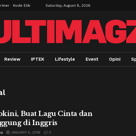
rtner
Kode Etik
Saturday, August 8, 2026
Review
IPTEK
Lifestyle
Event
Opini
Sp
al
kini, Buat Lagu Cinta dan
gung di Inggris
na
JANUARY 5, 2016
0