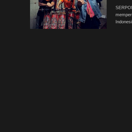
SERPONG
mempers
Indones