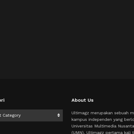
ri
About Us
i
Ultimagz merupakan sebuah m
t Category
kampus independen yang berlo
Universitas Multimedia Nusant
(UMN). Ultimagz pertama kali t