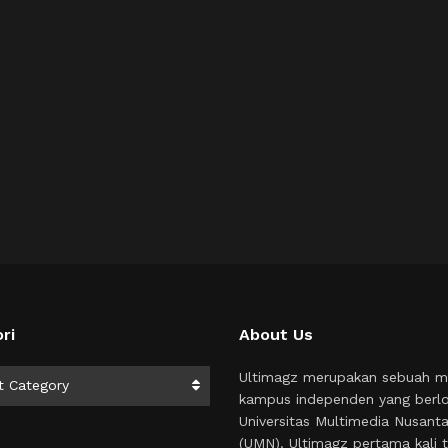
ri
About Us
i
Ultimagz merupakan sebuah m
t Category
kampus independen yang berlo
Universitas Multimedia Nusant
(UMN). Ultimagz pertama kali t