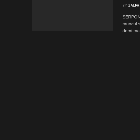
BY
ZALFA
SERPONG,
muncul 
demi mas